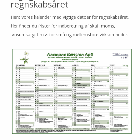
Professionel rådgivning
regnskabsåret
Forældrekøb
Hent vores kalender med vigtige datoer for regnskabsåret.
SAMARBEJDET
Her finder du frister for indberetning af skat, moms,
lønsumsafgift m.v. for små og mellemstore virksomheder.
RÅD OG VIDEN
Nystartet virksomhed
Igangværende virksomhed
Salg af virksomhed
Din Revisor Informerer
Links til råd og viden
Nyt fra Din Revisor
Vigtige datoer
PRISER