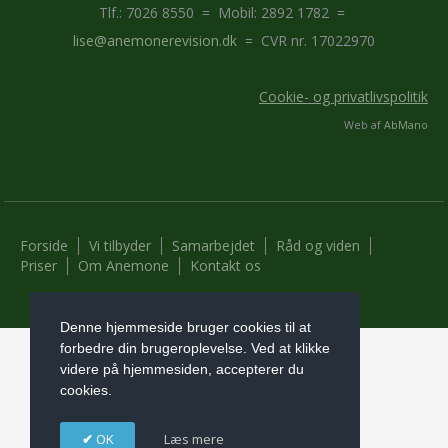
Tlf.: 7026 8550 = Mobil: 2892 1782 =
lise@anemonerevision.dk
= CVR nr. 17022970
Cookie- og privatlivspolitik
Web af
AbMano
Forside
Vi tilbyder
Samarbejdet
Råd og viden
Priser
Om Anemone
Kontakt os
Denne hjemmeside bruger cookies til at
forbedre din brugeroplevelse. Ved at klikke
videre på hjemmesiden, accepterer du
cookies.
OK
Læs mere