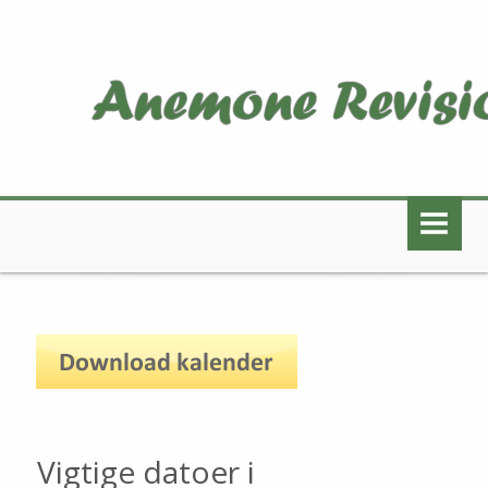
FORSIDE
VI TILBYDER
Bogføring
Årsregnskab
Skat og moms
Revision
Vigtige datoer i